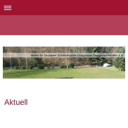
Verein für Deutsche Schäferhunde Ortsgruppe Gaggenau-Hörden e.V.
Aktuell