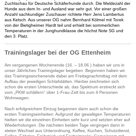
Zuchtschau für Deutsche Schäferhunde durch. Die Meldezahl der
Hunde aus dem In- und Ausland war sehr gut. Vor einer großen
Anzahl sachkundiger Zuschauer richtete Herr Jens Lambertus
aus Ketsch. Aus unserer OG nahm Bernhard Kölmel mit Torek
von der Bietigheimer Hardt teil und erhielt bei sommerlichen
Temperaturen in der Junghundklasse die höchst Note SG und
den 3. Platz.
Trainingslager bei der​ OG Ettenheim
Am vergangenen Wochenende (16. – 18.06.) haben wir uns in
unser Jährliches Trainingslager begeben. Begonnen haben wir
das Trainingswochenende dabei am Freitagnachmittag mit dem
Aufbau der jeweiligen Schlafstätten. Hierbei zeichneten sich
schon die ersten Unterschiede ab, das Spektrum erstreckt sich
vom „PKW schläfern“ über 1-Frau-Zelt bis zum 4 Personen
Wohnwagen.
Nach erfolgreichem Einzug begannen dann auch schon die
ersten Trainingseinheiten: Aufgrund der gewaltigen Temperaturen
hielten wir die einzelnen Einheiten sehr kurz und setzten eher auf
Wiederholungen. Die nächsten beiden Tage vergingen dann in
steten Wechsel aus Unterordnung, Kaffee, Kuchen, Schutzdienst,
Grillen, Fährten, Frühstück und Fachsimpelei. Gemeinsam mit