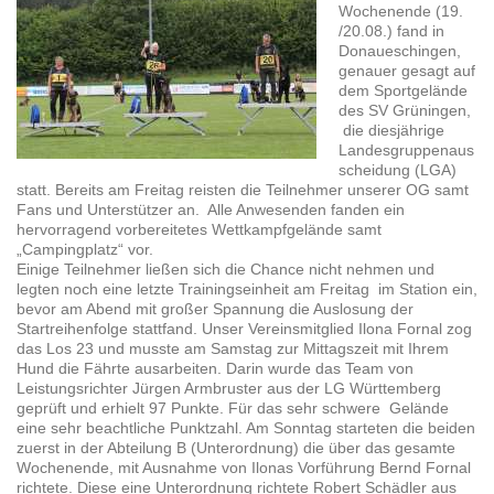
Wochenende (19.
/20.08.) fand in
Donaueschingen,
genauer gesagt auf
dem Sportgelände
des SV Grüningen,
die diesjährige
Landesgruppenaus
scheidung (LGA)
statt. Bereits am Freitag reisten die Teilnehmer unserer OG samt
Fans und Unterstützer an. Alle Anwesenden fanden ein
hervorragend vorbereitetes Wettkampfgelände samt
„Campingplatz“ vor.
Einige Teilnehmer ließen sich die Chance nicht nehmen und
legten noch eine letzte Trainingseinheit am Freitag im Station ein,
bevor am Abend mit großer Spannung die Auslosung der
Startreihenfolge stattfand. Unser Vereinsmitglied Ilona Fornal zog
das Los 23 und musste am Samstag zur Mittagszeit mit Ihrem
Hund die Fährte ausarbeiten. Darin wurde das Team von
Leistungsrichter Jürgen Armbruster aus der LG Württemberg
geprüft und erhielt 97 Punkte. Für das sehr schwere Gelände
eine sehr beachtliche Punktzahl. Am Sonntag starteten die beiden
zuerst in der Abteilung B (Unterordnung) die über das gesamte
Wochenende, mit Ausnahme von Ilonas Vorführung Bernd Fornal
richtete. Diese eine Unterordnung richtete Robert Schädler aus