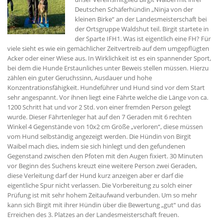
Deutschen Schäferhündin „Ninja von der
kleinen Birke“ an der Landesmeisterschaft bei
der Ortsgruppe Waldshut teil. Birgit startete in
der Sparte IFH1. Was ist eigentlich eine FH? Für
viele sieht es wie ein gemächlicher Zeitvertreib auf dem umgepflügten
Acker oder einer Wiese aus. In Wirklichkeit ist es ein spannender Sport,
bei dem die Hunde Erstaunliches unter Beweis stellen müssen. Hierzu
zählen ein guter Geruchssinn, Ausdauer und hohe
Konzentrationsfähigkeit. Hundeführer und Hund sind vor dem Start
sehr angespannt. Vor ihnen liegt eine Fährte welche die Länge von ca.
1200 Schritt hat und vor 2 Std. von einer fremden Person gelegt
wurde. Dieser Fährtenleger hat auf den 7 Geraden mit 6 rechten
Winkel 4 Gegenstände von 10x2 cm Größe „verloren“, diese müssen
vom Hund selbständig angezeigt werden. Die Hündin von Birgit
Waibel mach dies, indem sie sich hinlegt und den gefundenen
Gegenstand zwischen den Pfoten mit den Augen fixiert. 30 Minuten
vor Beginn des Suchens kreuzt eine weitere Person zwei Geraden,
diese Verleitung darf der Hund kurz anzeigen aber er darf die
eigentliche Spur nicht verlassen. Die Vorbereitung zu solch einer
Prüfung ist mit sehr hohem Zeitaufwand verbunden. Um so mehr
kann sich Birgit mit ihrer Hündin über die Bewertung „gut“ und das
Erreichen des 3. Platzes an der Landesmeisterschaft freuen.