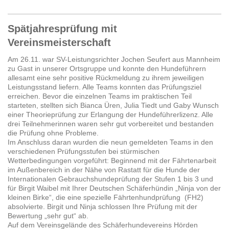
Spätjahresprüfung mit
Vereinsmeisterschaft
Am 26.11. war SV-Leistungsrichter Jochen Seufert aus Mannheim
zu Gast in unserer Ortsgruppe und konnte den Hundeführern
allesamt eine sehr positive Rückmeldung zu ihrem jeweiligen
Leistungsstand liefern. Alle Teams konnten das Prüfungsziel
erreichen. Bevor die einzelnen Teams im praktischen Teil
starteten, stellten sich Bianca Üren, Julia Tiedt und Gaby Wunsch
einer Theorieprüfung zur Erlangung der Hundeführerlizenz. Alle
drei Teilnehmerinnen waren sehr gut vorbereitet und bestanden
die Prüfung ohne Probleme.
Im Anschluss daran wurden die neun gemeldeten Teams in den
verschiedenen Prüfungsstufen bei stürmischen
Wetterbedingungen vorgeführt: Beginnend mit der Fährtenarbeit
im Außenbereich in der Nähe von Rastatt für die Hunde der
Internationalen Gebrauchshundeprüfung der Stufen 1 bis 3 und
für Birgit Waibel mit Ihrer Deutschen Schäferhündin „Ninja von der
kleinen Birke“, die eine spezielle Fährtenhundprüfung (FH2)
absolvierte. Birgit und Ninja schlossen Ihre Prüfung mit der
Bewertung „sehr gut“ ab.
Auf dem Vereinsgelände des Schäferhundevereins Hörden