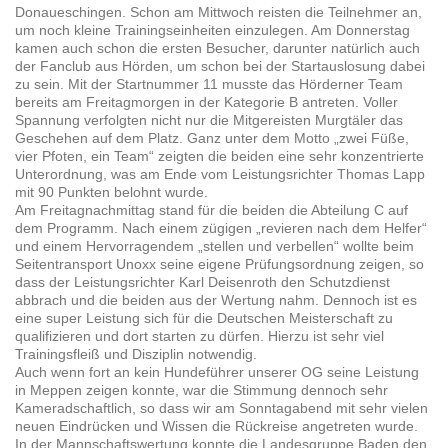
Donaueschingen. Schon am Mittwoch reisten die Teilnehmer an,
um noch kleine Trainingseinheiten einzulegen. Am Donnerstag
kamen auch schon die ersten Besucher, darunter natürlich auch
der Fanclub aus Hörden, um schon bei der Startauslosung dabei
zu sein. Mit der Startnummer 11 musste das Hörderner Team
bereits am Freitagmorgen in der Kategorie B antreten. Voller
Spannung verfolgten nicht nur die Mitgereisten Murgtäler das
Geschehen auf dem Platz. Ganz unter dem Motto „zwei Füße,
vier Pfoten, ein Team“ zeigten die beiden eine sehr konzentrierte
Unterordnung, was am Ende vom Leistungsrichter Thomas Lapp
mit 90 Punkten belohnt wurde.
Am Freitagnachmittag stand für die beiden die Abteilung C auf
dem Programm. Nach einem zügigen „revieren nach dem Helfer“
und einem Hervorragendem „stellen und verbellen“ wollte beim
Seitentransport Unoxx seine eigene Prüfungsordnung zeigen, so
dass der Leistungsrichter Karl Deisenroth den Schutzdienst
abbrach und die beiden aus der Wertung nahm. Dennoch ist es
eine super Leistung sich für die Deutschen Meisterschaft zu
qualifizieren und dort starten zu dürfen. Hierzu ist sehr viel
Trainingsfleiß und Disziplin notwendig.
Auch wenn fort an kein Hundeführer unserer OG seine Leistung
in Meppen zeigen konnte, war die Stimmung dennoch sehr
Kameradschaftlich, so dass wir am Sonntagabend mit sehr vielen
neuen Eindrücken und Wissen die Rückreise angetreten wurde.
In der Mannschaftswertung konnte die Landesgruppe Baden den