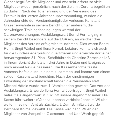
Glaser begrüßte die Mitglieder und war sehr erfreut so viele
Mitglieder wieder persönlich, nach der Zeit mit Corona begrüßen
zu dürfen. Nach der Totenehrung und der Verlesung des
Protokolls der letzten Jahreshauptversammlung, wurden die
Jahresberichte der Vorstandsmitglieder verlesen. Konstantin
Glaser erwähnte in seinem Bericht unter anderem, die
schwierigen Trainingsbedingungen wärend der
Caronaverordnungen. Ausbildungswart Bernd Fornal ging in
seinem Bericht besonders auf die LGA ein, an welcher drei
Mitglieder des Vereins erfolgreich teilnahmen. Dies waren Beate
Rehn, Birgit Waibel und Ilona Fornal. Letztere konnte sich auch
für die Bundessiegerprüfung qualifizieren und erreichte dort einen
hervorragenden 31. Platz. Schriftführerin Christine Zarschler ließ
in Ihrem Bericht die letzten drei Jahre in Daten und Ereignissen
noch einmal Revue passieren. Die Kassenberichte fasste
Vanessa Häfele auch in einem zusammen und konnte von einem
soliden Kassenstand berichten. Nach der einstimmigen
Entlastung der Vorstandschaft fanden die Neuwahlen statt.
Michael Häfele wurde zum 1. Vorsitzenden gewählt. Das Amt des
Ausbildungswarts wurde Ilona Fornal übertragen. Birgit Waibel
betreut als Jugendwart in Zukunft unsere Jugendmitglieder. Die
Kasse führt weiterhinVanesa, ebenso verbleibt Joachim Willuhn
weiter in seinem Amt als Zuchtwart. Zum Schriftwart wurde
Bernhard Kölmel gewählt. Die Kasse wird nach Willen der
Mitglieder von Jacqueline Glasstetter und Udo Warth geprüft.