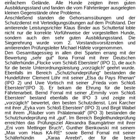
einfachem Gelände. Alle Hunde zeigten ihren guten
Ausbildungsstand und fanden die vom Fährtenleger ausgelegten
kleinen Gegenstände ohne Probleme.
Anschließend standen die Gehorsamsübungen und der
Schutzdienst mit Verteidigungsübungen auf dem Prüfstand. Der
amtierende Leistungsrichter Klaus Binder aus
Schuttertal
lobte
nicht nur die korrekte Vorführweise der vorgestellten Hunde,
sondern auch den sehr guten Ausbildungsstand. Die
Siegerehrung wurde vom 2. Vorstandsvorsitzenden und
amtierenden Prüfungsleiter Michael Häfele vorgenommen.
Den Gesamttagessieg in allen drei Sparten errang mit der
Bewertung „sehr gut“ Ilona Fornal mit ihrer Deutschen
Schäferhündin „Flocke vom Schloß Eberstein“ (IPO 1), die auch
für die beste Unterordnungsleistung „vorzüglich“ geehrt wurde.
Ebenfalls im Bereich „Schutzhundeprüfung“ bestanden die
Hundeführer Clement Löhr mit seiner „Elsa du Pays Rhenan“
(IPO 2) und Uwe Vortisch mit seiner „Frieda vom Schloß
Eberstein“(IPO 3). Er bekam die Ehrung für die beste
Fährtenarbeit. Bernd Fornal mit seiner „Emmily vom Schloß
Eberstein“ bestand ebenfalls die IPO 3 und zeigte mit
„vorzüglich“ bewertet, den besten Schutzdienst. Loni Karcher
mit ihrer „Eyka vom Schloß Eberstein“ (IPO 3) und Birgit Waibel
mit ihrem „Räuber vom Prälatenwald“ (IPO 3) bestanden die
Schutzhundeprüfung mit „gut“. Im Bereich Begleithundeprüfung
erreichten das Prüfungsziel Alexandra Baumgärtner mit ihrer
„Eni vom Mettinger Bruch“, Gunther Bienkowski mit seinem
„Max vom Haus KA-RE“ sowie Bernd Fornal mit seiner
Schäferhündin „Xaraa Anrebri“, der für die beste