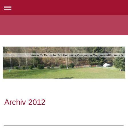
Verein für Deutsche Schäferhunde Ortsgruppe Gaggenau-Hörden e.V.
Archiv 2012