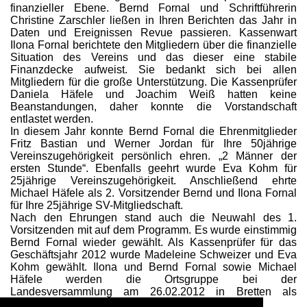
finanzieller Ebene. Bernd Fornal und Schriftführerin
Christine Zarschler ließen in Ihren Berichten das Jahr in
Daten und Ereignissen Revue passieren. Kassenwart
Ilona Fornal berichtete den Mitgliedern über die finanzielle
Situation des Vereins und das dieser eine stabile
Finanzdecke aufweist. Sie bedankt sich bei allen
Mitgliedern für die große Unterstützung. Die Kassenprüfer
Daniela Häfele und Joachim Weiß hatten keine
Beanstandungen, daher konnte die Vorstandschaft
entlastet werden.
In diesem Jahr konnte Bernd Fornal die Ehrenmitglieder
Fritz Bastian und Werner Jordan für Ihre 50jährige
Vereinszugehörigkeit persönlich ehren. „2 Männer der
ersten Stunde“. Ebenfalls geehrt wurde Eva Kohm für
25jährige Vereinszugehörigkeit. Anschließend ehrte
Michael Häfele als 2. Vorsitzender Bernd und Ilona Fornal
für Ihre 25jährige SV-Mitgliedschaft.
Nach den Ehrungen stand auch die Neuwahl des 1.
Vorsitzenden mit auf dem Programm. Es wurde einstimmig
Bernd Fornal wieder gewählt. Als Kassenprüfer für das
Geschäftsjahr 2012 wurde Madeleine Schweizer und Eva
Kohm gewählt. Ilona und Bernd Fornal sowie Michael
Häfele werden die Ortsgruppe bei der
Landesversammlung am 26.02.2012 in Bretten als
Delegierte vertreten.