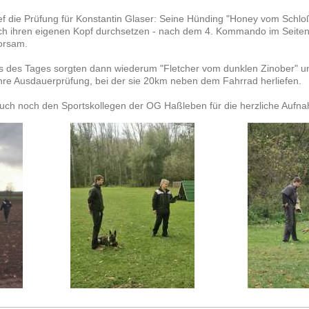
lief die Prüfung für Konstantin Glaser: Seine Hünding "Honey vom Schloß
och ihren eigenen Kopf durchsetzen - nach dem 4. Kommando im Seitent
orsam.
ss des Tages sorgten dann wiederum "Fletcher vom dunklen Zinober" 
ihre Ausdauerprüfung, bei der sie 20km neben dem Fahrrad herliefen.
 auch noch den Sportskollegen der OG Haßleben für die herzliche Aufn