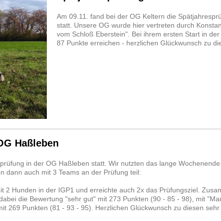
Am 09.11. fand bei der OG Keltern die Spätjahresp
statt. Unsere OG wurde hier vertreten durch Konstan
vom Schloß Eberstein". Bei ihrem ersten Start in de
87 Punkte erreichen - herzlichen Glückwunsch zu di
 OG Haßleben
sprüfung in der OG Haßleben statt. Wir nutzten das lange Wochenende 
 dann auch mit 3 Teams an der Prüfung teil:
mit 2 Hunden in der IGP1 und erreichte auch 2x das Prüfungsziel. Zus
 dabei die Bewertung "sehr gut" mit 273 Punkten (90 - 85 - 98), mit "M
it 269 Punkten (81 - 93 - 95). Herzlichen Glückwunsch zu diesen sehr 