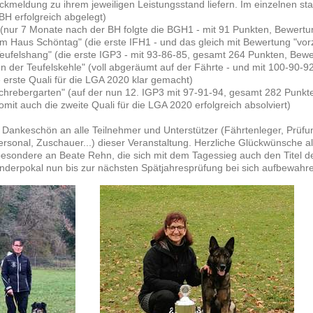
ückmeldung zu ihrem jeweiligen Leistungsstand liefern. Im einzelnen st
BH erfolgreich abgelegt)
" (nur 7 Monate nach der BH folgte die BGH1 - mit 91 Punkten, Bewertu
m Haus Schöntag" (die erste IFH1 - und das gleich mit Bewertung "vorz
eufelshang" (die erste IGP3 - mit 93-86-85, gesamt 264 Punkten, Bewe
n der Teufelskehle" (voll abgeräumt auf der Fährte - und mit 100-90-
 erste Quali für die LGA 2020 klar gemacht)
chrebergarten" (auf der nun 12. IGP3 mit 97-91-94, gesamt 282 Punkt
omit auch die zweite Quali für die LGA 2020 erfolgreich absolviert)
s Dankeschön an alle Teilnehmer und Unterstützer (Fährtenleger, Prüfung
ersonal, Zuschauer...) dieser Veranstaltung. Herzliche Glückwünsche a
sbesondere an Beate Rehn, die sich mit dem Tagessieg auch den Titel 
nderpokal nun bis zur nächsten Spätjahresprüfung bei sich aufbewahre