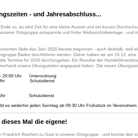
gszeiten - und Jahresabschluss...
Ende zu, es wird Zeit für eine kleine Auszeit und ein kurzes Durchsch
unserer Ortsgruppe entspannte und frohe Weihanchtsfeiertage - und i
atorischen Seite das Jahr 2020 bereits begonnen - auch deshalb, weil wi
esgruppe Baden durchführen werden. Daher haben wir am 15.12. ein
ie Termine für 2020 durchzugehen. Ein Resultat der Hundeführersitz
sprechend unsere Übungszeiten angepasst haben. Die neuen Übungszei
 - 20:00 Uhr Unterordnung
 Schutzdienst
0 Uhr Schutzdienst
gibt es weiterhin jeden Sonntag ab 09:30 Uhr Frühstück im Vereinsheim :
 dieses Mal die eigene!
er Friedrich Reichert zu Gast in unserer Ortsgruppe - und konnte den