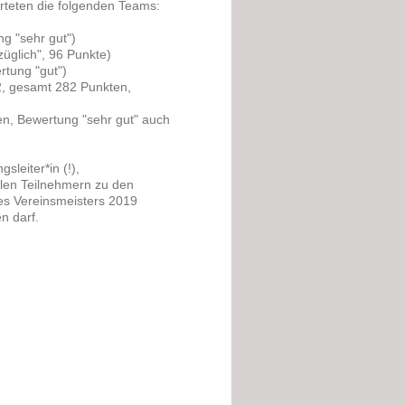
arteten die folgenden Teams:
ng "sehr gut")
üglich", 96 Punkte)
rtung "gut")
92, gesamt 282 Punkten,
en, Bewertung "sehr gut" auch
sleiter*in (!),
llen Teilnehmern zu den
des Vereinsmeisters 2019
n darf.