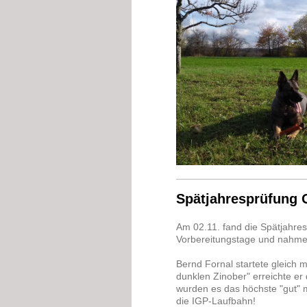
Spätjahresprüfung
Am 02.11. fand die Spätjahre
Vorbereitungstage und nahmen
Bernd Fornal startete gleich 
dunklen Zinober" erreichte er
wurden es das höchste "gut" m
die IGP-Laufbahn!