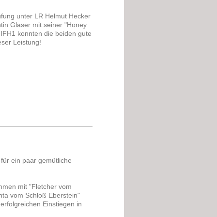
rüfung unter LR Helmut Hecker
tin Glaser mit seiner "Honey
r IFH1 konnten die beiden gute
eser Leistung!
für ein paar gemütliche
ammen mit "Fletcher vom
anta vom Schloß Eberstein"
erfolgreichen Einstiegen in