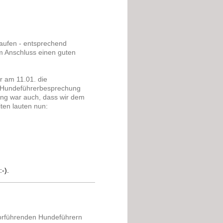
naufen - entsprechend
m Anschluss einen guten
r am 11.01. die
e Hundeführerbesprechung
ung war auch, dass wir dem
ten lauten nun:
-).
 vorführenden Hundeführern